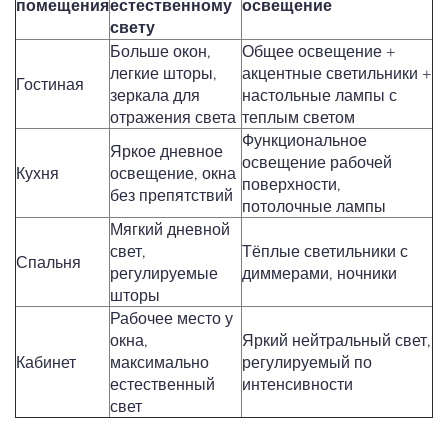
помещения
естественному
освещение
свету
Больше окон,
Общее освещение +
легкие шторы,
акцентные светильники +
Гостиная
зеркала для
настольные лампы с
отражения света
теплым светом
Функциональное
Яркое дневное
освещение рабочей
Кухня
освещение, окна
поверхности,
без препятствий
потолочные лампы
Мягкий дневной
свет,
Тёплые светильники с
Спальня
регулируемые
диммерами, ночники
шторы
Рабочее место у
окна,
Яркий нейтральный свет,
Кабинет
максимально
регулируемый по
естественный
интенсивности
свет