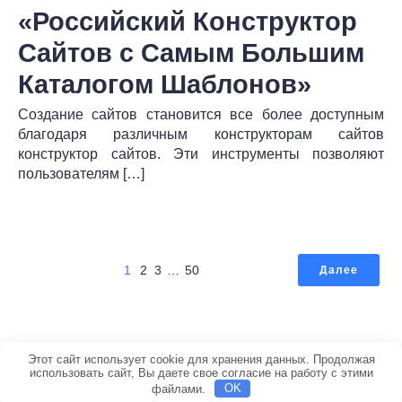
«Российский Конструктор
Сайтов с Самым Большим
Каталогом Шаблонов»
Создание сайтов становится все более доступным
благодаря различным конструкторам сайтов
конструктор сайтов. Эти инструменты позволяют
пользователям […]
1
2
3
…
50
Далее
© 2026 Портал по строительству. Создано с ❤️ с
Этот сайт использует cookie для хранения данных. Продолжая
использовать сайт, Вы даете свое согласие на работу с этими
помощью WordPress и
Kubio Theme
.
файлами.
OK