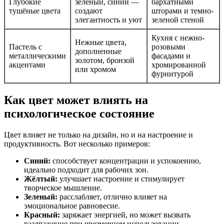
Глубокие
зеленый, синий —
бархатными
тушёные цвета
создают
шторами и темно-
элегантность и уют
зеленой стеной
Кухня с нежно-
Нежные цвета,
Пастель с
розовыми
дополненные
металлическими
фасадами и
золотом, бронзой
акцентами
хромированной
или хромом
фурнитурой
Как цвет может влиять на
психологическое состояние
Цвет влияет не только на дизайн, но и на настроение и
продуктивность. Вот несколько примеров:
Синий:
способствует концентрации и успокоению,
идеально подходит для рабочих зон.
Жёлтый:
улучшает настроение и стимулирует
творческое мышление.
Зеленый:
расслабляет, отлично влияет на
эмоциональное равновесие.
Красный:
заряжает энергией, но может вызвать
раздражение при чрезмерном использовании.