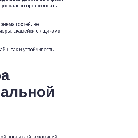
ационально организовать
риема гостей, не
меры, скамейки с ящиками
йн, так и устойчивость
ра
нальной
ой пропиткой, алюминий с