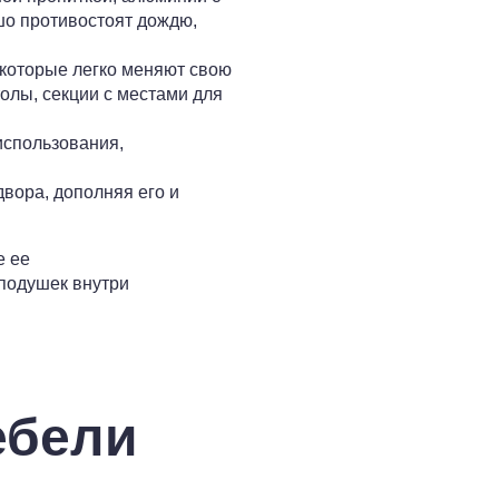
о противостоят дождю,
которые легко меняют свою
лы, секции с местами для
использования,
вора, дополняя его и
е ее
подушек внутри
ебели