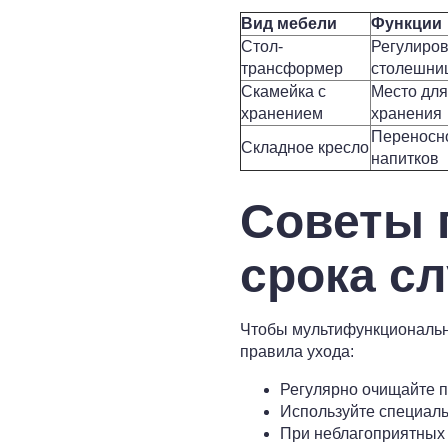
Вид мебели
Функции
Стол-
Регулиров
трансформер
столешни
Скамейка с
Место для
хранением
хранения
Переносно
Складное кресло
напитков
Советы 
срока с
Чтобы мультифункциональн
правила ухода:
Регулярно очищайте п
Используйте специаль
При неблагоприятных 