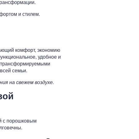
трансформации.
фортом и стилем.
ающий комфорт, экономию
функциональное, удобное и
 с трансформируемыми
всей семьи.
ия на свежем воздухе.
вой
й с порошковым
лговечны.