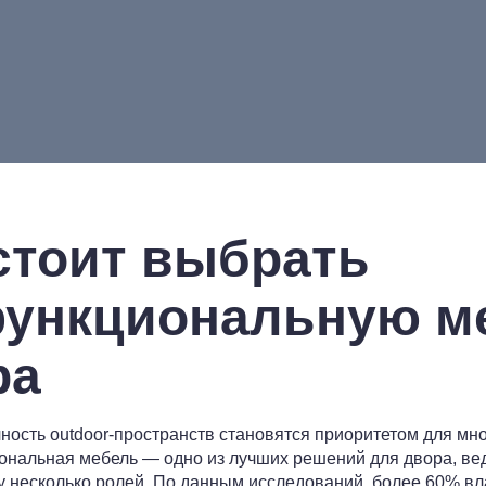
стоит выбрать
ункциональную м
ра
чность outdoor-пространств становятся приоритетом для мн
ональная мебель — одно из лучших решений для двора, вед
зу несколько ролей. По данным исследований, более 60% 