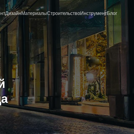
нт
Дизайн
Материалы
Строительство
Инструмент
Блог
й
да