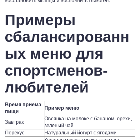
восстановить мышцы и восполнить гликоген.
Примеры
сбалансированн
ых меню для
спортсменов-
любителей
Время приема
Пример меню
пищи
Овсянка на молоке с бананом, орехи,
Завтрак
зеленый чай
Перекус
Натуральный йогурт с ягодами
Куриная грудка, гречка, салат из