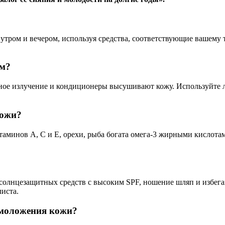
утром и вечером, используя средства, соответствующие вашему 
ом?
чное излучение и кондиционеры высушивают кожу. Используйте 
кожи?
минов A, C и E, орехи, рыба богата омега-3 жирными кислотам
 солнцезащитных средств с высоким SPF, ношение шляп и избег
иста.
омоложения кожи?