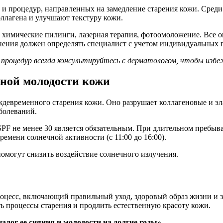
 и процедур, направленных на замедление старения кожи. Сред
ллагена и улучшают текстуру кожи.
 химические пилинги, лазерная терапия, фотоомоложение. Все
енения должен определять специалист с учетом индивидуальных 
и процедур всегда консультируйтесь с дерматологом, чтобы из
чной молодости кожи
ждевременного старения кожи. Оно разрушает коллагеновые и э
болеваний.
F не менее 30 является обязательным. При длительном пребыва
ремени солнечной активности (с 11:00 до 16:00).
помогут снизить воздействие солнечного излучения.
оцесс, включающий правильный уход, здоровый образ жизни и з
 процессы старения и продлить естественную красоту кожи.
алог ее сияния и молодости на долгие годы».