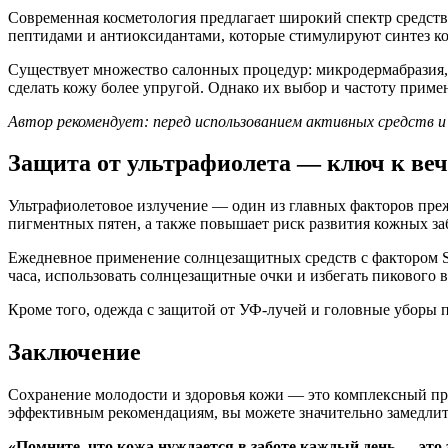
Современная косметология предлагает широкий спектр средств
пептидами и антиоксидантами, которые стимулируют синтез ко
Существует множество салонных процедур: микродермабразия,
сделать кожу более упругой. Однако их выбор и частоту прим
Автор рекомендует: перед использованием активных средств 
Защита от ультрафиолета — ключ к ве
Ультрафиолетовое излучение — один из главных факторов пре
пигментных пятен, а также повышает риск развития кожных за
Ежедневное применение солнцезащитных средств с фактором SP
часа, использовать солнцезащитные очки и избегать пикового в
Кроме того, одежда с защитой от УФ-лучей и головные уборы 
Заключение
Сохранение молодости и здоровья кожи — это комплексный пр
эффективным рекомендациям, вы можете значительно замедлить
«Помните, что кожа нуждается в заботе каждый день — это з