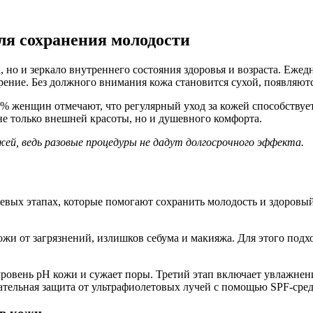
ля сохранения молодости
 но и зеркало внутреннего состояния здоровья и возраста. Ежед
рение. Без должного внимания кожа становится сухой, появляю
% женщин отмечают, что регулярный уход за кожей способству
е только внешней красоты, но и душевного комфорта.
жей, ведь разовые процедуры не дадут долгосрочного эффекта.
чевых этапах, которые помогают сохранить молодость и здоровы
и от загрязнений, излишков себума и макияжа. Для этого подхо
уровень pH кожи и сужает поры. Третий этап включает увлажне
ательная защита от ультрафиолетовых лучей с помощью SPF-сред