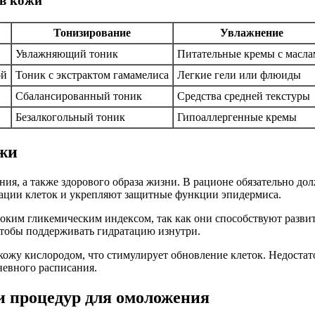
ов кожи
Тонизирование
Увлажнение
Увлажняющий тоник
Питательные кремы с масл
ой
Тоник с экстрактом гамамелиса
Легкие гели или флюиды
Сбалансированный тоник
Средства средней текстуры
Безалкогольный тоник
Гипоаллергенные кремы
ожи
ния, а также здорового образа жизни. В рационе обязательно до
ации клеток и укрепляют защитные функции эпидермиса.
соким гликемическим индексом, так как они способствуют разв
чтобы поддерживать гидратацию изнутри.
ожу кислородом, что стимулирует обновление клеток. Недостато
невного расписания.
и процедур для омоложения