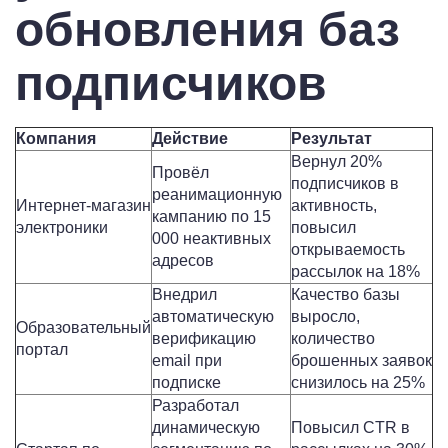
обновления баз
подписчиков
Компания
Действие
Результат
Вернул 20%
Провёл
подписчиков в
реанимационную
Интернет-магазин
активность,
кампанию по 15
электроники
повысил
000 неактивных
открываемость
адресов
рассылок на 18%
Внедрил
Качество базы
автоматическую
выросло,
Образовательный
верификацию
количество
портал
email при
брошенных заявок
подписке
снизилось на 25%
Разработал
динамическую
Повысил CTR в