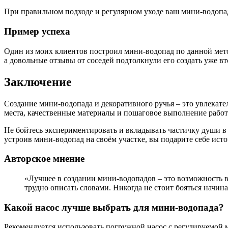
При правильном подходе и регулярном уходе ваш мини-водопад 
Пример успеха
Один из моих клиентов построил мини-водопад по данной метод
а довольные отзывы от соседей подтолкнули его создать уже в
Заключение
Создание мини-водопада и декоративного ручья – это увлекат
места, качественные материалы и пошаговое выполнение рабо
Не бойтесь экспериментировать и вкладывать частичку души в
устроив мини-водопад на своём участке, вы подарите себе ист
Авторское мнение
«Лучшее в создании мини-водопадов – это возможность ви
трудно описать словами. Никогда не стоит бояться начин
Какой насос лучше выбрать для мини-водопада?
Рекомендуется использовать погружной насос с регулируемой м