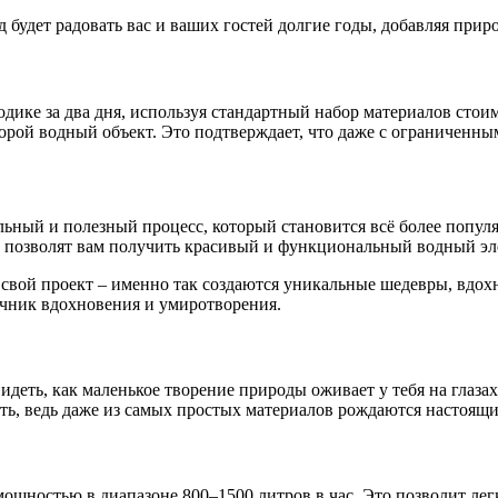
будет радовать вас и ваших гостей долгие годы, добавляя прир
ике за два дня, используя стандартный набор материалов стоимо
торой водный объект. Это подтверждает, что даже с ограниченн
ельный и полезный процесс, который становится всё более попу
т позволят вам получить красивый и функциональный водный эл
 свой проект – именно так создаются уникальные шедевры, вдох
очник вдохновения и умиротворения.
деть, как маленькое творение природы оживает у тебя на глазах.
ать, ведь даже из самых простых материалов рождаются настоящи
ощностью в диапазоне 800–1500 литров в час. Это позволит лег