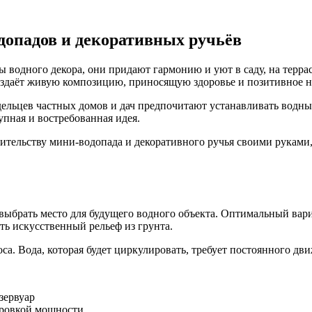
одопадов и декоративных ручьёв
ы водного декора, они придают гармонию и уют в саду, на терр
 создаёт живую композицию, приносящую здоровье и позитивное н
дельцев частных домов и дач предпочитают устанавливать водны
упная и востребованная идея.
оительству мини-водопада и декоративного ручья своими руками
 выбрать место для будущего водного объекта. Оптимальный вар
ать искусственный рельеф из грунта.
а. Вода, которая будет циркулировать, требует постоянного дви
зервуар
ировкой мощности