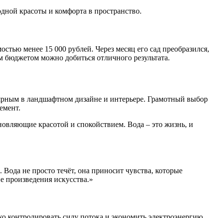
одной красоты и комфорта в пространство.
стью менее 15 000 рублей. Через месяц его сад преобразился,
ым бюджетом можно добиться отличного результата.
лярным в ландшафтном дизайне и интерьере. Грамотный выбор
емент.
новляющие красотой и спокойствием. Вода – это жизнь, и
 Вода не просто течёт, она приносит чувства, которые
е произведения искусства.»
ко контролировать силу потока и экономить электроэнергию.