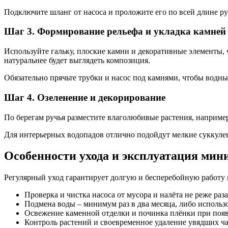
Подключите шланг от насоса и проложите его по всей длине руч
Шаг 3. Формирование рельефа и укладка камней
Используйте гальку, плоские камни и декоративные элементы, 
натуральнее будет выглядеть композиция.
Обязательно прячьте трубки и насос под камнями, чтобы водн
Шаг 4. Озеленение и декорирование
По берегам ручья разместите влаголюбивые растения, например
Для интерьерных водопадов отлично подойдут мелкие суккулен
Особенности ухода и эксплуатация мин
Регулярный уход гарантирует долгую и бесперебойную работу 
Проверка и чистка насоса от мусора и налёта не реже раза
Подмена воды – минимум раз в два месяца, либо использ
Освежение каменной отделки и починка плёнки при поя
Контроль растений и своевременное удаление увядших ч