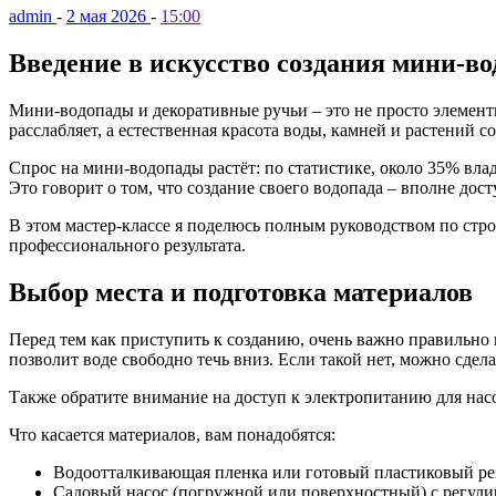
admin
-
2 мая 2026
-
15:00
Введение в искусство создания мини-в
Мини-водопады и декоративные ручьи – это не просто элемент
расслабляет, а естественная красота воды, камней и растений
Спрос на мини-водопады растёт: по статистике, около 35% вла
Это говорит о том, что создание своего водопада – вполне дост
В этом мастер-классе я поделюсь полным руководством по стр
профессионального результата.
Выбор места и подготовка материалов
Перед тем как приступить к созданию, очень важно правильно
позволит воде свободно течь вниз. Если такой нет, можно сдел
Также обратите внимание на доступ к электропитанию для насос
Что касается материалов, вам понадобятся:
Водоотталкивающая пленка или готовый пластиковый ре
Садовый насос (погружной или поверхностный) с регул