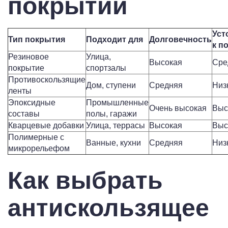
покрытий
Уст
Тип покрытия
Подходит для
Долговечность
к п
Резиновое
Улица,
Высокая
Сре
покрытие
спортзалы
Противоскользящие
Дом, ступени
Средняя
Низ
ленты
Эпоксидные
Промышленные
Очень высокая
Выс
составы
полы, гаражи
Кварцевые добавки
Улица, террасы
Высокая
Выс
Полимерные с
Ванные, кухни
Средняя
Низ
микрорельефом
Как выбрать
антискользящее