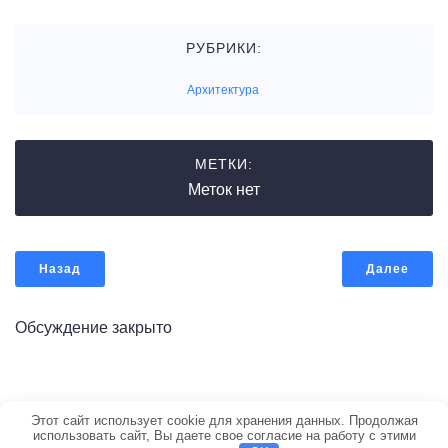
РУБРИКИ:
Архитектура
МЕТКИ:
Меток нет
Назад
Далее
Обсуждение закрыто
© 2026 Портал по строительству. Создано с ❤️ с
Этот сайт использует cookie для хранения данных. Продолжая
использовать сайт, Вы даете свое согласие на работу с этими
помощью WordPress и
Kubio Theme
.