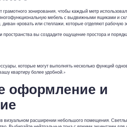
т грамотного зонирования, чтобы каждый метр использова
многофункциональную мебель с выдвижными ящиками и ск
, диван-кровать или стеллажи, которые отделяют рабочую з
 пространства вы создадите ощущение простора и порядка, 
ессуары, которые могут выполнять несколько функций одно
вашу квартиру более удобной.»
е оформление и
ие
 в визуальном расширении небольшого помещения. Светлые 
во. Выбирайте нейтральные тона с яркими акцентами для д