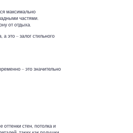
лся максимально
ладными частями.
ону от отдыха.
а это – залог стильного
временно – это значительно
оттенки стен, потолка и
еталей, таких как подушки,