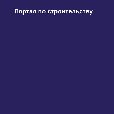
Перейти
к
Портал по строительству
содержимому