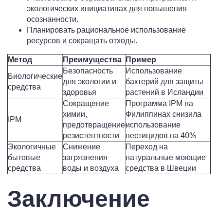
экологических инициативах для повышения
осознанности.
Планировать рациональное использование
ресурсов и сокращать отходы.
Метод
Преимущества
Пример
Безопасность
Использование
Биологические
для экологии и
бактерий для защиты
средства
здоровья
растений в Исландии
Сокращение
Программа IPM на
химии,
Филиппинах снизила
IPM
предотвращение
использование
резистентности
пестицидов на 40%
Экологичные
Снижение
Переход на
бытовые
загрязнения
натуральные моющие
средства
воды и воздуха
средства в Швеции
Заключение