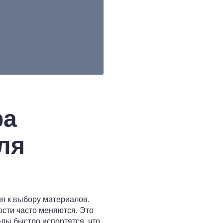
ра
ля
я к выбору материалов.
сти часто меняются. Это
лы быстро испортятся, что