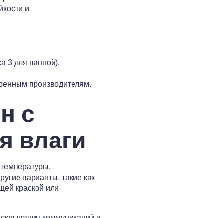
йкости и
а 3 для ванной).
еренным производителям.
н с
я влаги
 температуры.
ругие варианты, такие как
щей краской или
я скрывания коммуникаций и