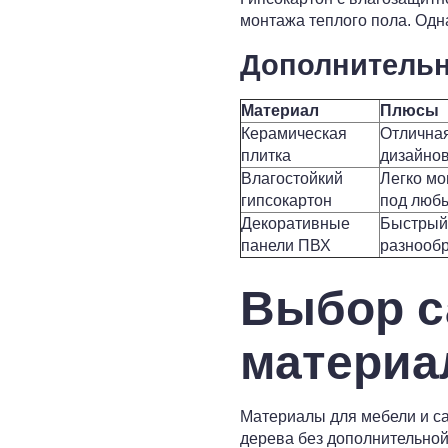
монтажа теплого пола. Од
Дополнительн
Материал
Плюсы
Керамическая
Отличная
плитка
дизайнов
Влагостойкий
Легко мо
гипсокартон
под люб
Декоративные
Быстрый 
панели ПВХ
разнообр
Выбор с
материа
Материалы для мебели и са
дерева без дополнительно