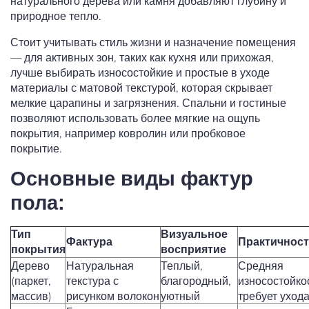
натурального дерева или камня добавляют глубину и
природное тепло.
Стоит учитывать стиль жизни и назначение помещения
— для активных зон, таких как кухня или прихожая,
лучше выбирать износостойкие и простые в уходе
материалы с матовой текстурой, которая скрывает
мелкие царапины и загрязнения. Спальни и гостиные
позволяют использовать более мягкие на ощупь
покрытия, например ковролин или пробковое
покрытие.
Основные виды фактур
пола:
Тип
Визуальное
Фактура
Практичнос
покрытия
восприятие
Дерево
Натуральная
Теплый,
Средняя
(паркет,
текстура с
благородный,
износостойко
массив)
рисунком волокон
уютный
требует уход