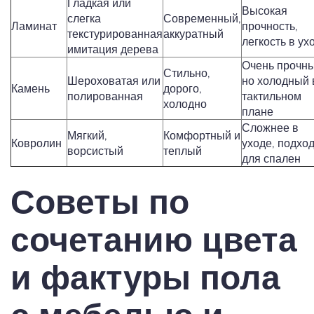
Гладкая или
Высокая
слегка
Современный,
Ламинат
прочность,
текстурированная
аккуратный
легкость в ух
имитация дерева
Очень прочны
Стильно,
Шероховатая или
но холодный 
Камень
дорого,
полированная
тактильном
холодно
плане
Сложнее в
Мягкий,
Комфортный и
Ковролин
уходе, подхо
ворсистый
теплый
для спален
Советы по
сочетанию цвета
и фактуры пола