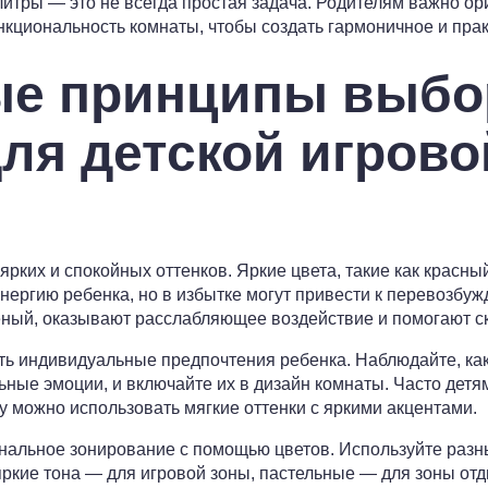
итры — это не всегда простая задача. Родителям важно ори
циональность комнаты, чтобы создать гармоничное и прак
е принципы выбо
для детской игрово
рких и спокойных оттенков. Яркие цвета, такие как красны
энергию ребенка, но в избытке могут привести к перевозбу
еный, оказывают расслабляющее воздействие и помогают с
ь индивидуальные предпочтения ребенка. Наблюдайте, ка
ые эмоции, и включайте их в дизайн комнаты. Часто детя
у можно использовать мягкие оттенки с яркими акцентами.
нальное зонирование с помощью цветов. Используйте раз
яркие тона — для игровой зоны, пастельные — для зоны от