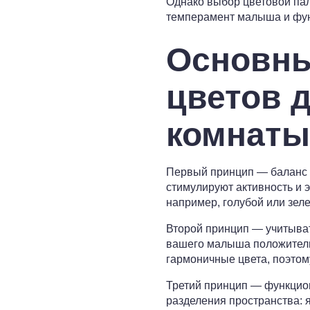
Однако выбор цветовой пал
темперамент малыша и функ
Основны
цветов 
комнаты
Первый принцип — баланс я
стимулируют активность и 
например, голубой или зел
Второй принцип — учитыват
вашего малыша положительн
гармоничные цвета, поэтом
Третий принцип — функцио
разделения пространства: 