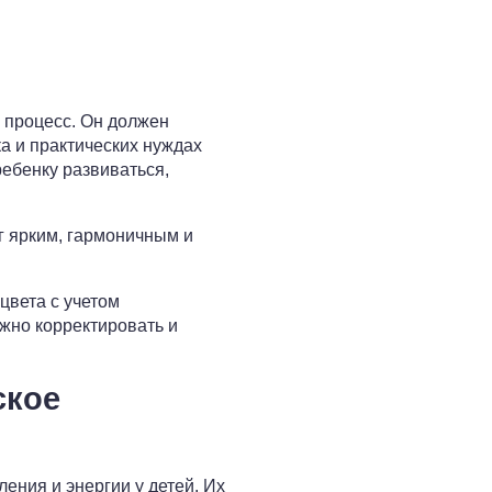
 процесс. Он должен
а и практических нуждах
ребенку развиваться,
г ярким, гармоничным и
цвета с учетом
ожно корректировать и
ское
ния и энергии у детей. Их