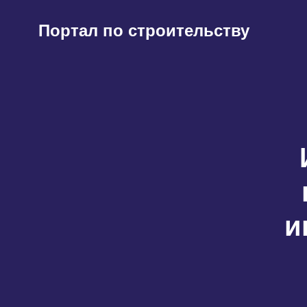
Перейти
к
Портал по строительству
содержимому
и