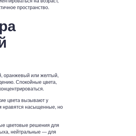
ентироваться на возраст,
тичное пространство.
ра
й
й, оранжевый или желтый,
ждению. Спокойные цвета,
концентрироваться.
кие цвета вызывают у
м нравятся насыщенные, но
ные цветовые решения для
дыха, нейтральные — для