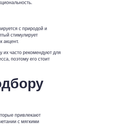
кциональность.
иируется с природой и
елтый стимулирует
 акцент.
у их часто рекомендуют для
сса, поэтому его стоит
одбору
которые привлекают
четании с мягкими