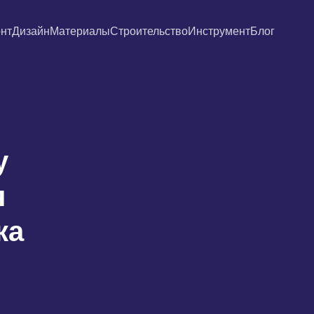
нт
Дизайн
Материалы
Строительство
Инструмент
Блог
у
я
ка