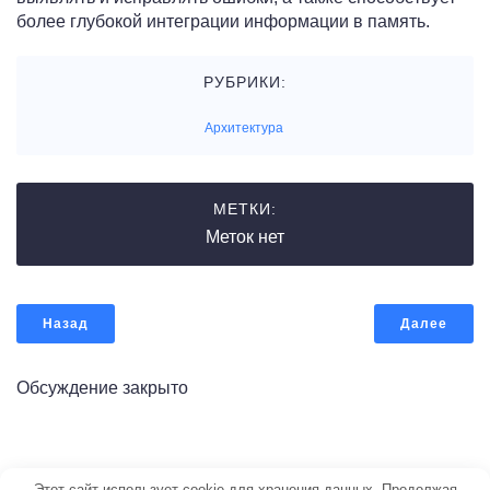
более глубокой интеграции информации в память.
РУБРИКИ:
Архитектура
МЕТКИ:
Меток нет
Назад
Далее
Обсуждение закрыто
© 2026 Портал по строительству. Создано с ❤️ с
Этот сайт использует cookie для хранения данных. Продолжая