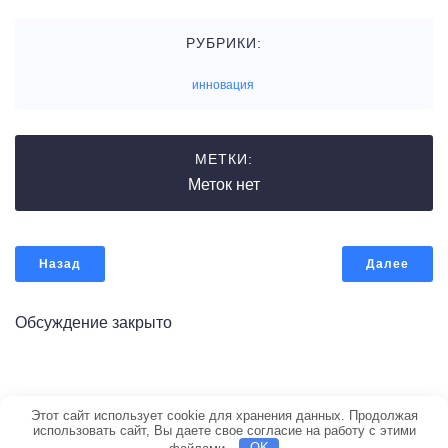
РУБРИКИ:
инновация
МЕТКИ:
Меток нет
Назад
Далее
Обсуждение закрыто
© 2026 Портал по строительству. Создано с ❤️ с
Этот сайт использует cookie для хранения данных. Продолжая
использовать сайт, Вы даете свое согласие на работу с этими
помощью WordPress и
Kubio Theme
.
файлами.
OK