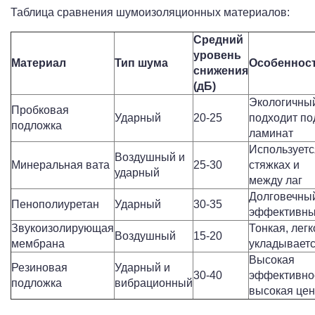
Таблица сравнения шумоизоляционных материалов:
Средний
уровень
Материал
Тип шума
Особеннос
снижения
(дБ)
Экологичны
Пробковая
Ударный
20-25
подходит по
подложка
ламинат
Используетс
Воздушный и
Минеральная вата
25-30
стяжках и
ударный
между лаг
Долговечны
Пенополиуретан
Ударный
30-35
эффективн
Звукоизолирующая
Тонкая, легк
Воздушный
15-20
мембрана
укладывает
Высокая
Резиновая
Ударный и
30-40
эффективно
подложка
вибрационный
высокая це