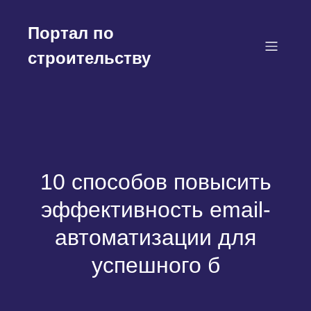
Перейти
к
Портал по
содержимому
строительству
10 способов повысить
эффективность email-
автоматизации для
успешного б