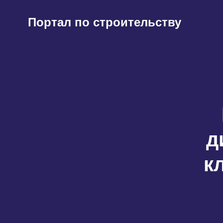
Перейти
к
Портал по строительству
содержимому
д
к