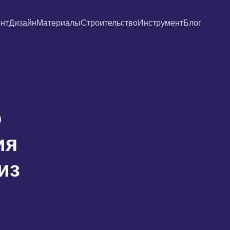
нт
Дизайн
Материалы
Строительство
Инструмент
Блог
о
ия
из