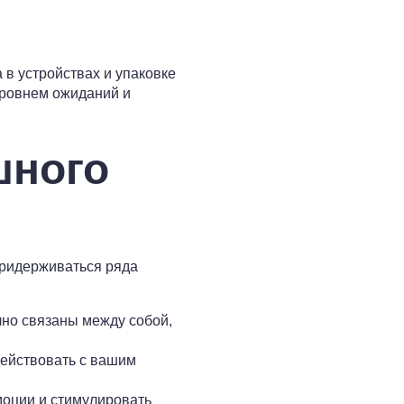
 в устройствах и упаковке
уровнем ожиданий и
шного
придерживаться ряда
но связаны между собой,
действовать с вашим
оции и стимулировать