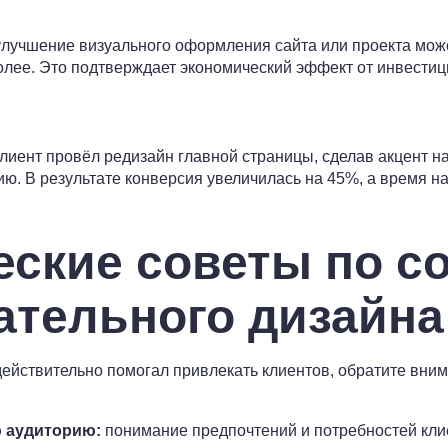
улучшение визуального оформления сайта или проекта може
более. Это подтверждает экономический эффект от инвестиц
клиент провёл редизайн главной страницы, сделав акцент н
ию. В результате конверсия увеличилась на 45%, а время н
еские советы по с
ательного дизайна
ействительно помогал привлекать клиентов, обратите вни
 аудиторию:
понимание предпочтений и потребностей кли