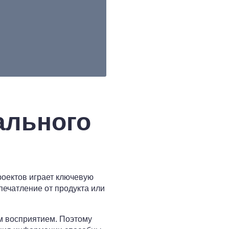
ального
роектов играет ключевую
печатление от продукта или
м восприятием. Поэтому