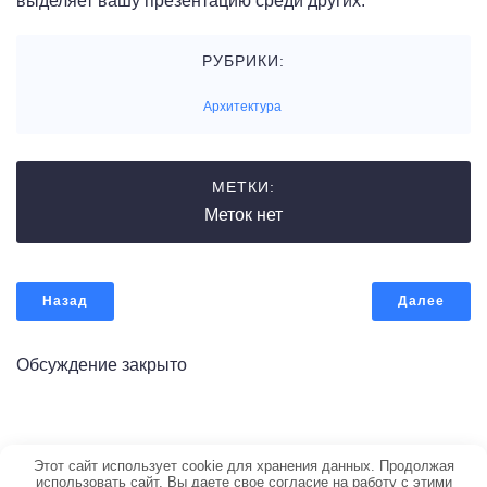
выделяет вашу презентацию среди других.
РУБРИКИ:
Архитектура
МЕТКИ:
Меток нет
Назад
Далее
Обсуждение закрыто
© 2026 Портал по строительству. Создано с ❤️ с
Этот сайт использует cookie для хранения данных. Продолжая
использовать сайт, Вы даете свое согласие на работу с этими