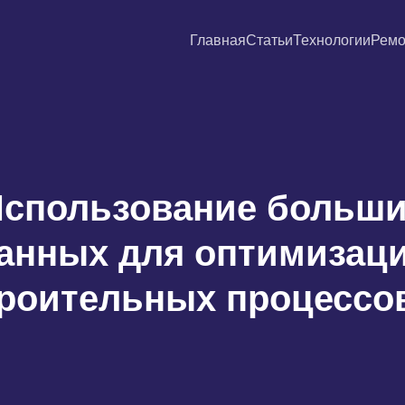
Главная
Статьи
Технологии
Ремо
спользование больш
анных для оптимизац
роительных процессо