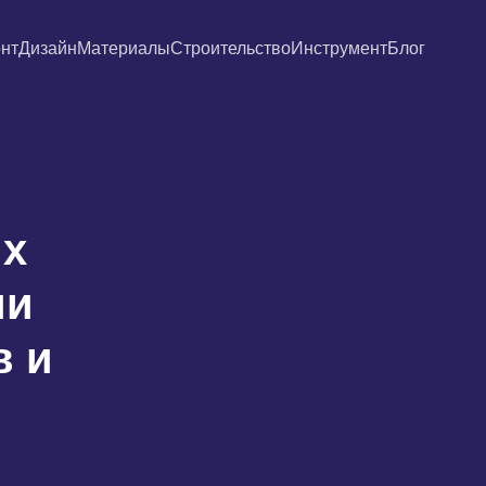
нт
Дизайн
Материалы
Строительство
Инструмент
Блог
их
ии
в и