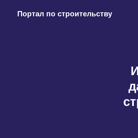
Перейти
к
Портал по строительству
содержимому
И
д
ст